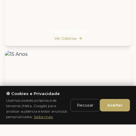
Casamentos
Ver Galerias
🍪 Cookies e Privacidade
Usamos cookies próprios e de
Recusar
Aceitar
terceiros (Meta, Google) para
analisar audiência e exibir anúncios
personalizados.
Saiba mais