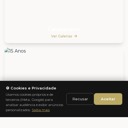
Casamentos
Ver Galerias
🍪 Cookies e Privacidade
Usamos cookies próprios e de
Recusar
Aceitar
terceiros (Meta, Google) para
analisar audiência e exibir anúncios
personalizados.
Saiba mais