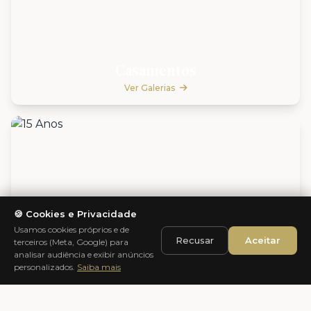
Casamentos
Ver Galerias
🍪 Cookies e Privacidade
Usamos cookies próprios e de
Recusar
Aceitar
terceiros (Meta, Google) para
analisar audiência e exibir anúncios
personalizados.
Saiba mais