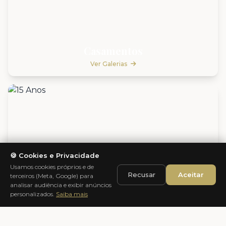
Casamentos
Ver Galerias
🍪 Cookies e Privacidade
Usamos cookies próprios e de
Recusar
Aceitar
terceiros (Meta, Google) para
analisar audiência e exibir anúncios
personalizados.
Saiba mais