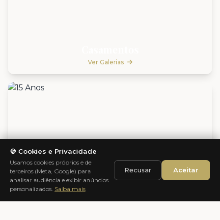
Casamentos
Ver Galerias
🍪 Cookies e Privacidade
Usamos cookies próprios e de
Recusar
Aceitar
terceiros (Meta, Google) para
analisar audiência e exibir anúncios
personalizados.
Saiba mais