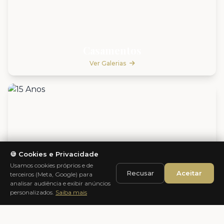
Casamentos
Ver Galerias
🍪 Cookies e Privacidade
Usamos cookies próprios e de
Recusar
Aceitar
terceiros (Meta, Google) para
analisar audiência e exibir anúncios
personalizados.
Saiba mais