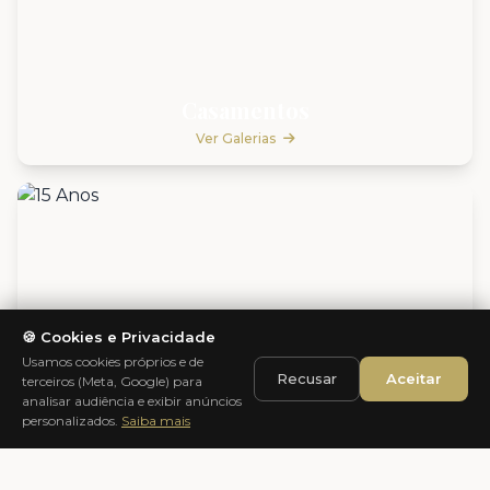
Casamentos
Ver Galerias
🍪 Cookies e Privacidade
Usamos cookies próprios e de
Recusar
Aceitar
terceiros (Meta, Google) para
analisar audiência e exibir anúncios
personalizados.
Saiba mais