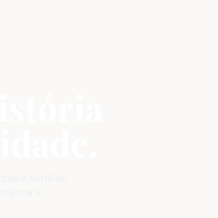
istória
idade.
es e famílias,
mporais.