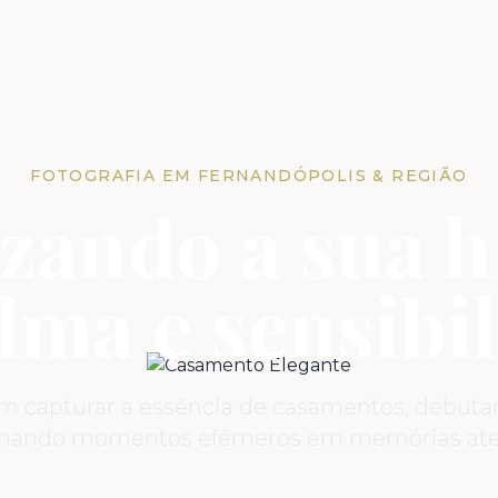
FOTOGRAFIA EM FERNANDÓPOLIS & REGIÃO
zando a sua h
lma e sensibil
em capturar a essência de casamentos, debutant
rmando momentos efêmeros em memórias ate