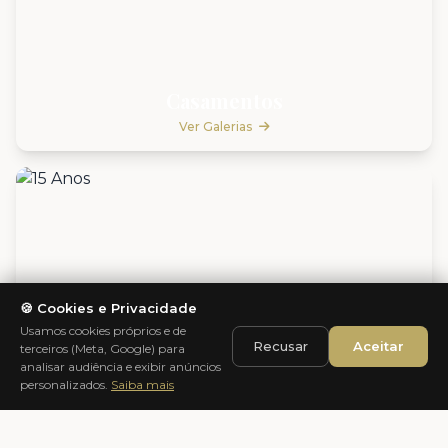
Casamentos
Ver Galerias
🍪 Cookies e Privacidade
Usamos cookies próprios e de
Recusar
Aceitar
terceiros (Meta, Google) para
analisar audiência e exibir anúncios
personalizados.
Saiba mais