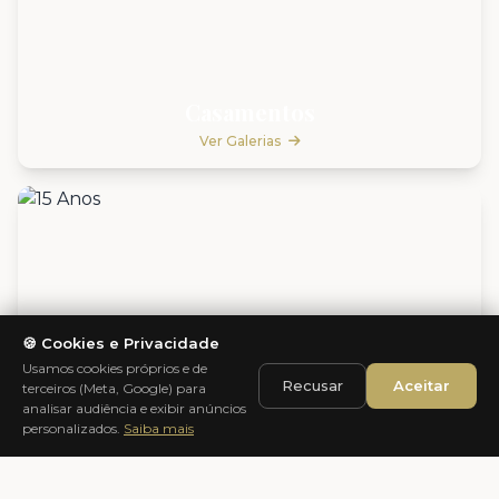
Casamentos
Ver Galerias
🍪 Cookies e Privacidade
Usamos cookies próprios e de
Recusar
Aceitar
terceiros (Meta, Google) para
analisar audiência e exibir anúncios
personalizados.
Saiba mais