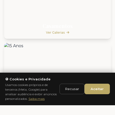
Casamentos
Ver Galerias
🍪 Cookies e Privacidade
Usamos cookies próprios e de
Recusar
Aceitar
terceiros (Meta, Google) para
analisar audiência e exibir anúncios
personalizados.
Saiba mais