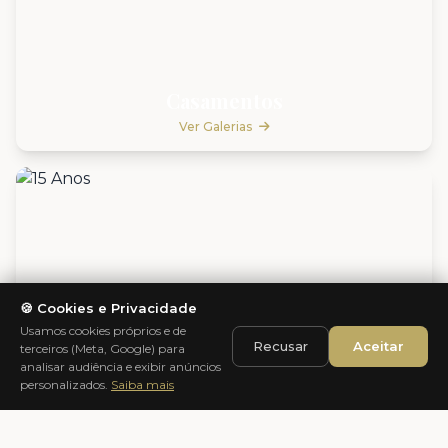
Casamentos
Ver Galerias
🍪 Cookies e Privacidade
Usamos cookies próprios e de
Recusar
Aceitar
terceiros (Meta, Google) para
analisar audiência e exibir anúncios
personalizados.
Saiba mais