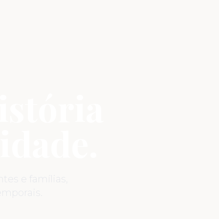
istória
idade.
es e famílias,
mporais.