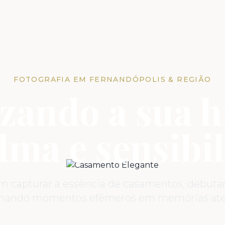
FOTOGRAFIA EM FERNANDÓPOLIS & REGIÃO
zando a sua h
lma e sensibil
em capturar a essência de casamentos, debutant
rmando momentos efêmeros em memórias ate