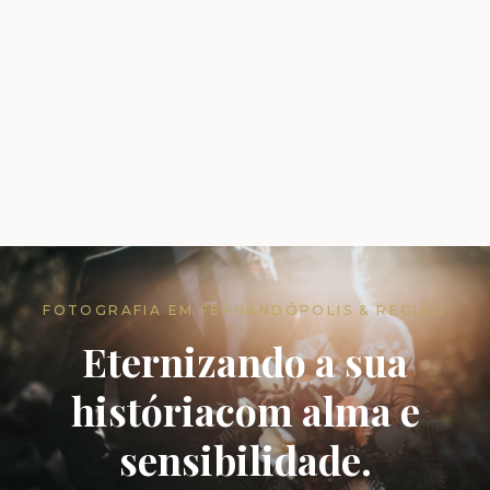
FOTOGRAFIA EM FERNANDÓPOLIS & REGIÃO
Eternizando a sua
história
com alma e
sensibilidade.